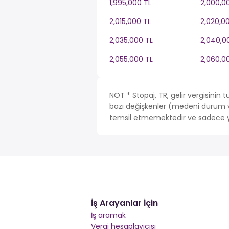
1,995,000 TL
2,000,0
2,015,000 TL
2,020,0
2,035,000 TL
2,040,0
2,055,000 TL
2,060,0
NOT * Stopaj, TR, gelir vergisinin
bazı değişkenler (medeni durum ve 
temsil etmemektedir ve sadece ya
İş Arayanlar İçin
İş aramak
Vergi hesaplayıcısı