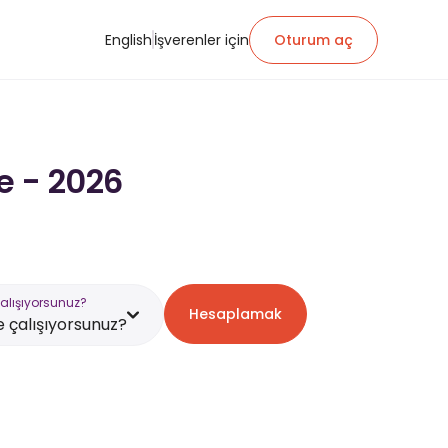
English
İşverenler için
Oturum aç
e - 2026
alışıyorsunuz?
Hesaplamak
 çalışıyorsunuz?