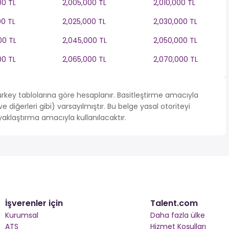
00 TL
2,005,000 TL
2,010,000 TL
00 TL
2,025,000 TL
2,030,000 TL
00 TL
2,045,000 TL
2,050,000 TL
00 TL
2,065,000 TL
2,070,000 TL
 turkey tablolarına göre hesaplanır. Basitleştirme amacıyla
diğerleri gibi) varsayılmıştır. Bu belge yasal otoriteyi
klaştırma amacıyla kullanılacaktır.
İşverenler için
Talent.com
Kurumsal
Daha fazla ülke
ATS
Hizmet Koşulları