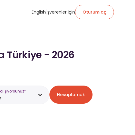
English
İşverenler için
Oturum aç
a Türkiye - 2026
alışıyorsunuz?
Hesaplamak
e