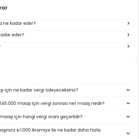
yor
ına ne kadar eder?
 kadar eder?
?
ı için ne kadar vergi ödeyeceksiniz?
.245.000 maaşı için vergi sonrası net maaş nedir?
maaşı için hangi vergi oranı geçerlidir?
şınıza ₺1.000 ikramiye ile ne kadar daha fazla