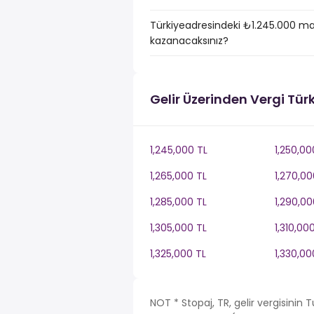
Türkiyeadresindeki ₺1.245.000 ma
kazanacaksınız?
Gelir Üzerinden Vergi Tür
1,245,000 TL
1,250,00
1,265,000 TL
1,270,00
1,285,000 TL
1,290,00
1,305,000 TL
1,310,00
1,325,000 TL
1,330,00
NOT * Stopaj, TR, gelir vergisinin