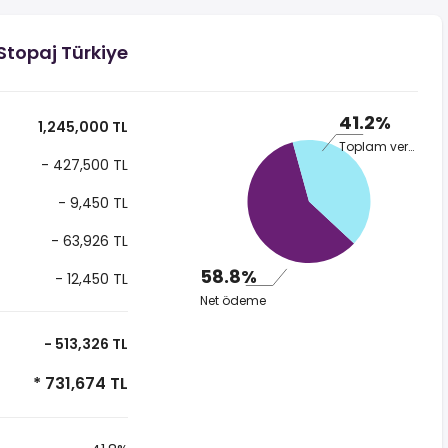
Stopaj Türkiye
41.2%
1,245,000 TL
Toplam vergi
- 427,500 TL
- 9,450 TL
- 63,926 TL
58.8%
- 12,450 TL
Net ödeme
- 513,326 TL
* 731,674 TL