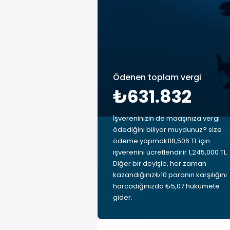
Ödenen toplam vergi
₺631.832
İşvereninizin de maaşınıza vergi
ödediğini biliyor muydunuz? size
ödeme yapmak118,506 TL için
işverenini ücretlendirir 1,245,000 TL.
Diğer bir deyişle, her zaman
kazandığınız₺10 paranın karşılığını
harcadığınızda ₺5,07 hükümete
gider.