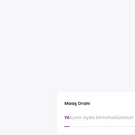
Maaş Oranı
Yıl
Ay
Altı ayda bir
Hafta
Gün
Saat