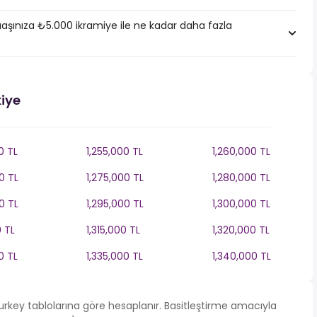
aşınıza ₺5.000 ikramiye ile ne kadar daha fazla
kiye
0 TL
1,255,000 TL
1,260,000 TL
0 TL
1,275,000 TL
1,280,000 TL
0 TL
1,295,000 TL
1,300,000 TL
0 TL
1,315,000 TL
1,320,000 TL
0 TL
1,335,000 TL
1,340,000 TL
 Turkey tablolarına göre hesaplanır. Basitleştirme amacıyla