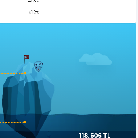
41.8%
41.2%
118,506 TL