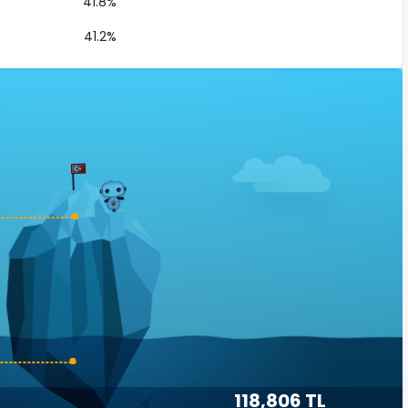
41.8%
41.2%
118,806 TL