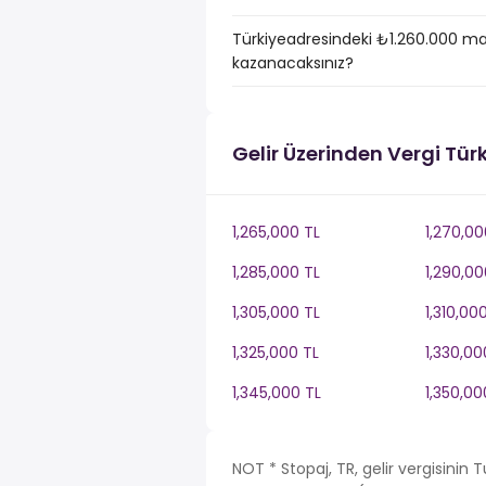
Türkiyeadresindeki ₺1.260.000 ma
kazanacaksınız?
Gelir Üzerinden Vergi Tür
1,265,000 TL
1,270,00
1,285,000 TL
1,290,00
1,305,000 TL
1,310,00
1,325,000 TL
1,330,00
1,345,000 TL
1,350,00
NOT * Stopaj, TR, gelir vergisinin