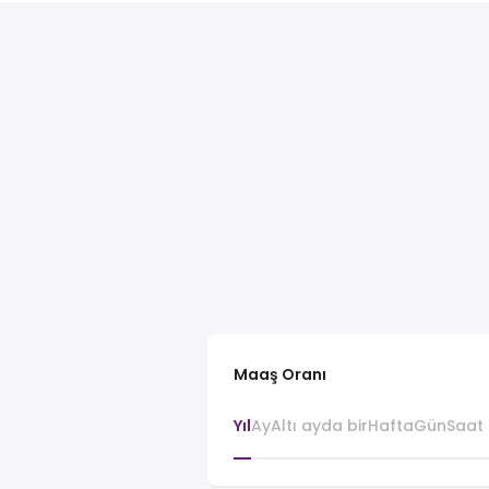
Maaş Oranı
Yıl
Ay
Altı ayda bir
Hafta
Gün
Saat