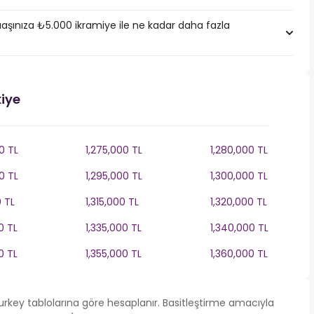
aşınıza ₺5.000 ikramiye ile ne kadar daha fazla
kiye
0 TL
1,275,000 TL
1,280,000 TL
0 TL
1,295,000 TL
1,300,000 TL
0 TL
1,315,000 TL
1,320,000 TL
0 TL
1,335,000 TL
1,340,000 TL
0 TL
1,355,000 TL
1,360,000 TL
 Turkey tablolarına göre hesaplanır. Basitleştirme amacıyla