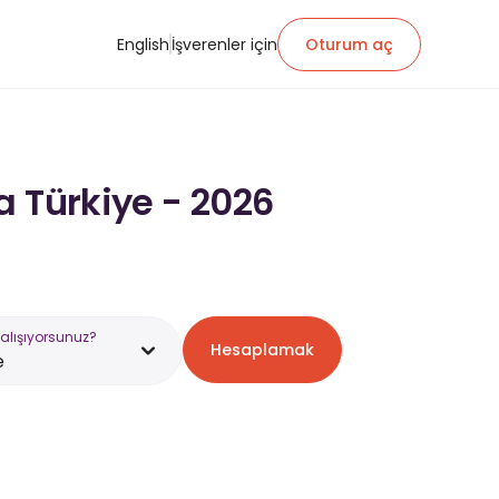
English
İşverenler için
Oturum aç
a Türkiye - 2026
alışıyorsunuz?
Hesaplamak
e