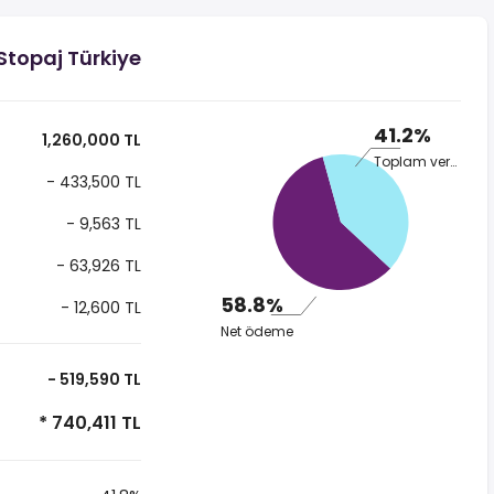
Stopaj Türkiye
41.2%
1,260,000 TL
Toplam vergi
- 433,500 TL
- 9,563 TL
- 63,926 TL
58.8%
- 12,600 TL
Net ödeme
- 519,590 TL
* 740,411 TL