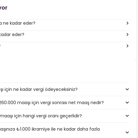
yor
ına ne kadar eder?
 kadar eder?
?
ı için ne kadar vergi ödeyeceksiniz?
.260.000 maaşı için vergi sonrası net maaş nedir?
maaşı için hangi vergi oranı geçerlidir?
şınıza ₺1.000 ikramiye ile ne kadar daha fazla