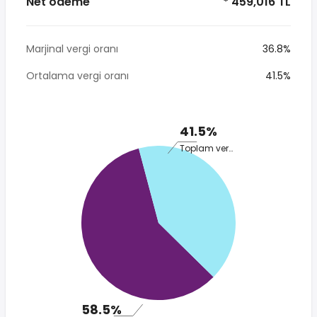
Net ödeme
* 459,016 TL
Marjinal vergi oranı
36.8%
Ortalama vergi oranı
41.5%
41.5%
Toplam vergi
58.5%