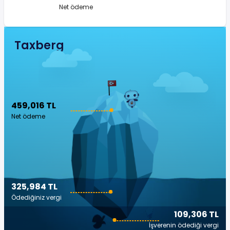
Net ödeme
Taxberg
459,016 TL
Net ödeme
325,984 TL
Ödediğiniz vergi
109,306 TL
İşverenin ödediği vergi