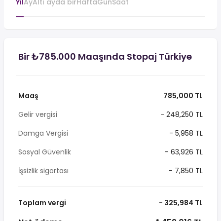
Yıl
Ay
Altı ayda bir
Hafta
Gün
Saat
Bir ₺785.000 Maaşında Stopaj Türkiye
Maaş
785,000 TL
Gelir vergisi
- 248,250 TL
Damga Vergisi
- 5,958 TL
Sosyal Güvenlik
- 63,926 TL
İşsizlik sigortası
- 7,850 TL
Toplam vergi
- 325,984 TL