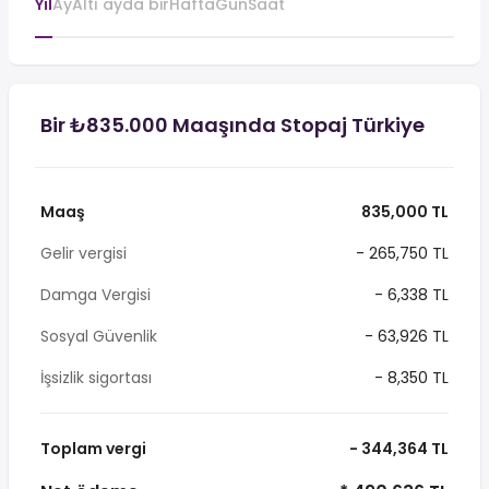
Yıl
Ay
Altı ayda bir
Hafta
Gün
Saat
Bir ₺835.000 Maaşında Stopaj Türkiye
Maaş
835,000 TL
Gelir vergisi
- 265,750 TL
Damga Vergisi
- 6,338 TL
Sosyal Güvenlik
- 63,926 TL
İşsizlik sigortası
- 8,350 TL
Toplam vergi
- 344,364 TL