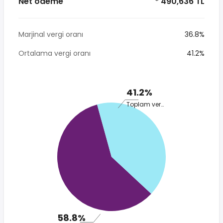
Net ödeme
* 490,636 TL
Marjinal vergi oranı
36.8%
Ortalama vergi oranı
41.2%
41.2%
Toplam vergi
58.8%