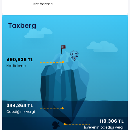
Net ödeme
Taxberg
490,636 TL
Net ödeme
344,364 TL
Ödediğiniz vergi
110,306 TL
İşverenin ödediği vergi