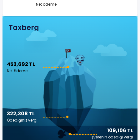
Net ödeme
Taxberg
452,692 TL
Net ödeme
322,308 TL
Ödediğiniz vergi
109,106 TL
İşverenin ödediği vergi