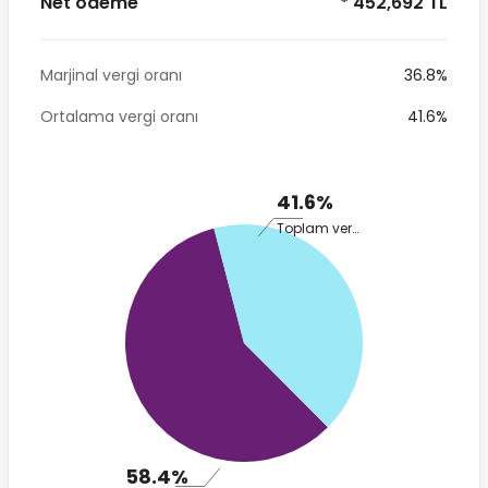
Net ödeme
* 452,692 TL
Marjinal vergi oranı
36.8%
Ortalama vergi oranı
41.6%
41.6%
Toplam vergi
58.4%