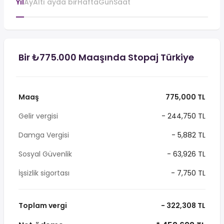
Yıl
Ay
Altı ayda bir
Hafta
Gün
Saat
Bir ₺775.000 Maaşında Stopaj Türkiye
Maaş
775,000 TL
Gelir vergisi
- 244,750 TL
Damga Vergisi
- 5,882 TL
Sosyal Güvenlik
- 63,926 TL
İşsizlik sigortası
- 7,750 TL
Toplam vergi
- 322,308 TL