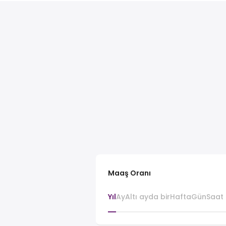
Maaş Oranı
Yıl
Ay
Altı ayda bir
Hafta
Gün
Saat