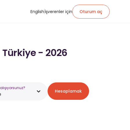
English
İşverenler için
Oturum aç
 Türkiye - 2026
alışıyorsunuz?
Hesaplamak
e