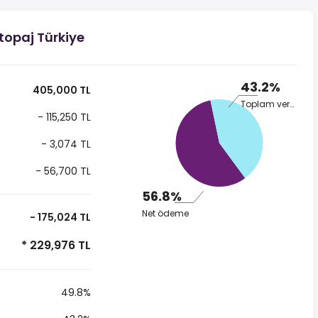
topaj Türkiye
43.2%
405,000 TL
Toplam vergi
- 115,250 TL
- 3,074 TL
- 56,700 TL
56.8%
Net ödeme
- 175,024 TL
* 229,976 TL
49.8%