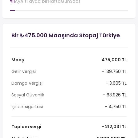
Yıl
Ay
Altı ayda bir
Hafta
Gün
Saat
Bir ₺475.000 Maaşında Stopaj Türkiye
Maaş
475,000 TL
Gelir vergisi
- 139,750 TL
Damga Vergisi
- 3,605 TL
Sosyal Güvenlik
- 63,926 TL
İşsizlik sigortası
- 4,750 TL
Toplam vergi
- 212,031 TL