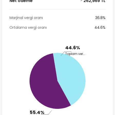
Net ödeme
* 262,969 TL
Marjinal vergi oranı
36.8%
Ortalama vergi oranı
44.6%
44.6%
Toplam vergi
55.4%