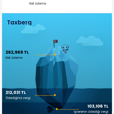
Net ödeme
Taxberg
262,969 TL
Net ödeme
212,031 TL
Ödediğiniz vergi
103,106 TL
İşverenin ödediği vergi