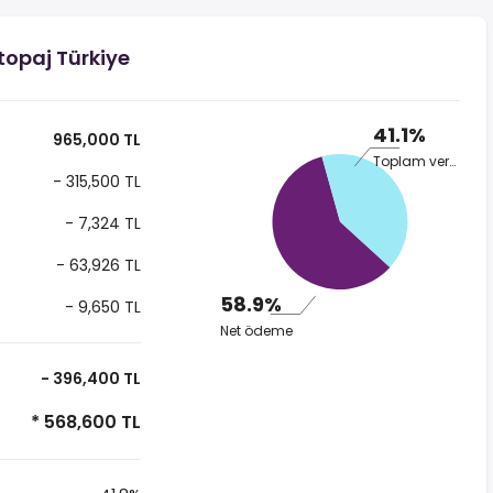
topaj Türkiye
41.1%
965,000 TL
Toplam vergi
- 315,500 TL
- 7,324 TL
- 63,926 TL
58.9%
- 9,650 TL
Net ödeme
- 396,400 TL
* 568,600 TL