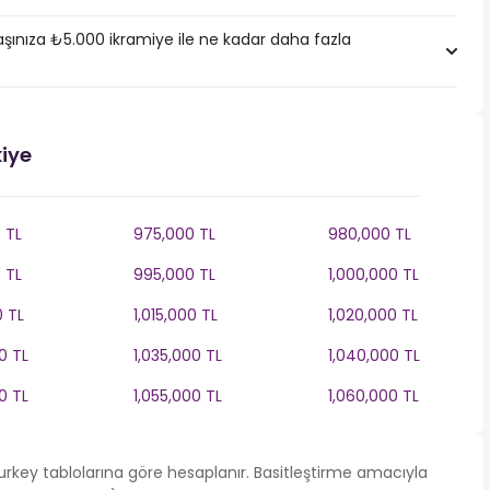
ınıza ₺5.000 ikramiye ile ne kadar daha fazla
kiye
 TL
975,000 TL
980,000 TL
 TL
995,000 TL
1,000,000 TL
0 TL
1,015,000 TL
1,020,000 TL
0 TL
1,035,000 TL
1,040,000 TL
0 TL
1,055,000 TL
1,060,000 TL
 Turkey tablolarına göre hesaplanır. Basitleştirme amacıyla