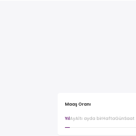
Maaş Oranı
Yıl
Ay
Altı ayda bir
Hafta
Gün
Saat