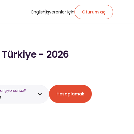
English
İşverenler için
Oturum aç
Türkiye - 2026
alışıyorsunuz?
Hesaplamak
e