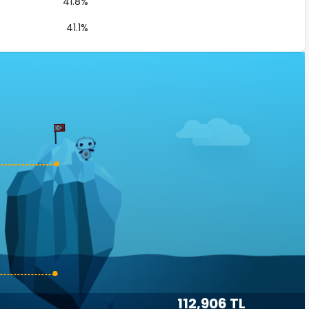
41.8%
41.1%
112,906 TL