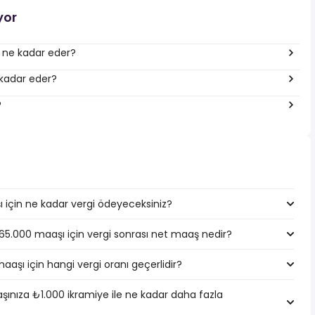
yor
a ne kadar eder?
 kadar eder?
?
için ne kadar vergi ödeyeceksiniz?
965.000 maaşı için vergi sonrası net maaş nedir?
aşı için hangi vergi oranı geçerlidir?
ınıza ₺1.000 ikramiye ile ne kadar daha fazla