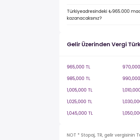
Türkiyeadresindeki ₺965.000 maaş
kazanacaksınız?
Gelir Üzerinden Vergi Tür
965,000 TL
970,000
985,000 TL
990,000
1,005,000 TL
1,010,00
1,025,000 TL
1,030,00
1,045,000 TL
1,050,00
NOT * Stopaj, TR, gelir vergisinin