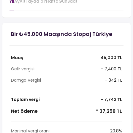
Yıl
Ay
Altı ayda bir
Hafta
Gün
Saat
Bir ₺45.000 Maaşında Stopaj Türkiye
Maaş
45,000 TL
Gelir vergisi
- 7,400 TL
Damga Vergisi
- 342 TL
Toplam vergi
- 7,742 TL
Net ödeme
* 37,258 TL
Marjinal vergi oranı
20.8%