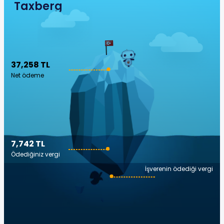
Taxberg
37,258 TL
Net ödeme
7,742 TL
Ödediğiniz vergi
İşverenin ödediği vergi