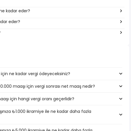
a ne kadar eder?
kadar eder?
?
için ne kadar vergi ödeyeceksiniz?
130.000 maaşı için vergi sonrası net maaş nedir?
aşı için hangi vergi oranı geçerlidir?
nıza ₺1.000 ikramiye ile ne kadar daha fazla
ınıza ₺5.000 ikramiye ile ne kadar daha fazla