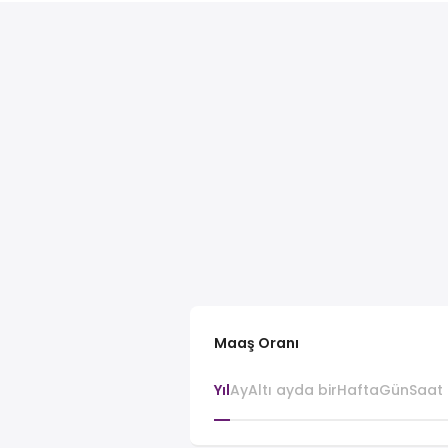
Maaş Oranı
Yıl
Ay
Altı ayda bir
Hafta
Gün
Saat