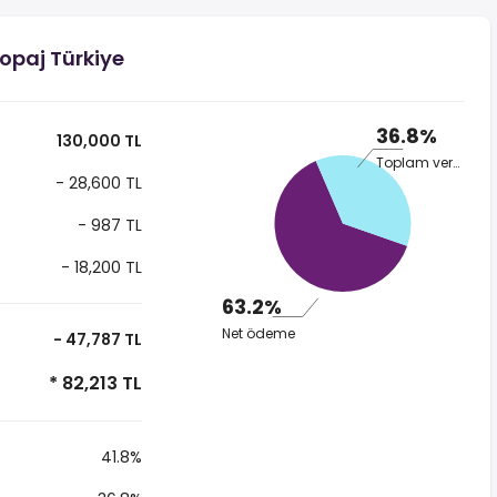
opaj Türkiye
36.8%
130,000 TL
Toplam vergi
- 28,600 TL
- 987 TL
- 18,200 TL
63.2%
Net ödeme
- 47,787 TL
* 82,213 TL
41.8%