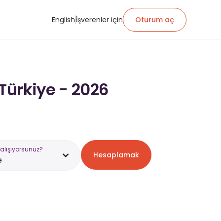
English
İşverenler için
Oturum aç
Türkiye - 2026
alışıyorsunuz?
Hesaplamak
e