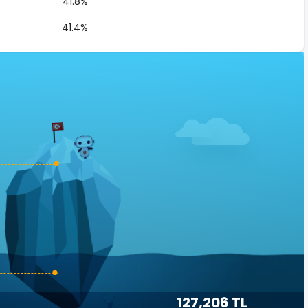
41.8%
41.4%
127,206 TL