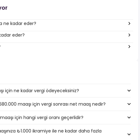
yor
ına ne kadar eder?
 kadar eder?
?
ı için ne kadar vergi ödeyeceksiniz?
1.680.000 maaşı için vergi sonrası net maaş nedir?
maaşı için hangi vergi oranı geçerlidir?
şınıza ₺1.000 ikramiye ile ne kadar daha fazla