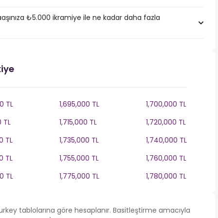
aşınıza ₺5.000 ikramiye ile ne kadar daha fazla
kiye
0 TL
1,695,000 TL
1,700,000 TL
0 TL
1,715,000 TL
1,720,000 TL
0 TL
1,735,000 TL
1,740,000 TL
0 TL
1,755,000 TL
1,760,000 TL
0 TL
1,775,000 TL
1,780,000 TL
 Turkey tablolarına göre hesaplanır. Basitleştirme amacıyla