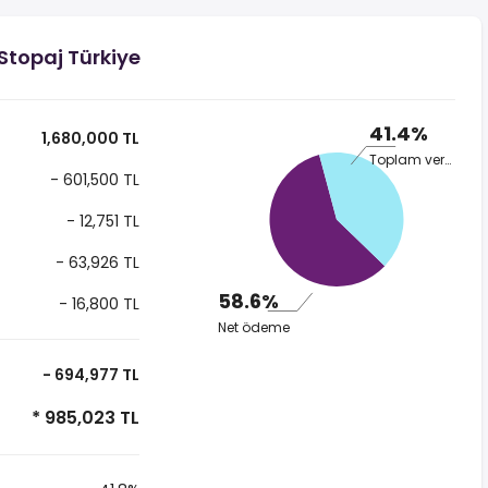
Stopaj Türkiye
41.4%
1,680,000 TL
Toplam vergi
- 601,500 TL
- 12,751 TL
- 63,926 TL
58.6%
- 16,800 TL
Net ödeme
- 694,977 TL
* 985,023 TL