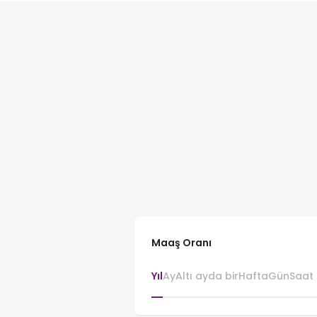
Maaş Oranı
Yıl
Ay
Altı ayda bir
Hafta
Gün
Saat