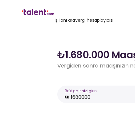
İş ilanı ara
Vergi hesaplayıcısı
₺1.680.000 Maaş
Vergiden sonra maaşınızın n
Brüt gelirinizi girin