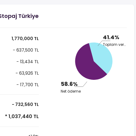
Stopaj Türkiye
41.4%
1,770,000 TL
Toplam vergi
- 637,500 TL
- 13,434 TL
- 63,926 TL
58.6%
- 17,700 TL
Net ödeme
- 732,560 TL
* 1,037,440 TL