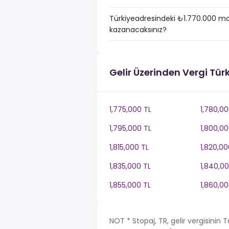
Türkiyeadresindeki ₺1.770.000 ma
kazanacaksınız?
Gelir Üzerinden Vergi Tür
1,775,000 TL
1,780,00
1,795,000 TL
1,800,00
1,815,000 TL
1,820,00
1,835,000 TL
1,840,00
1,855,000 TL
1,860,00
NOT * Stopaj, TR, gelir vergisinin