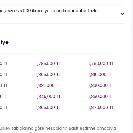
aşınıza ₺5.000 ikramiye ile ne kadar daha fazla
kiye
0 TL
1,785,000 TL
1,790,000 TL
0 TL
1,805,000 TL
1,810,000 TL
0 TL
1,825,000 TL
1,830,000 TL
0 TL
1,845,000 TL
1,850,000 TL
0 TL
1,865,000 TL
1,870,000 TL
 Turkey tablolarına göre hesaplanır. Basitleştirme amacıyla