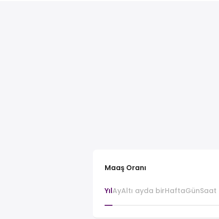
Maaş Oranı
Yıl
Ay
Altı ayda bir
Hafta
Gün
Saat