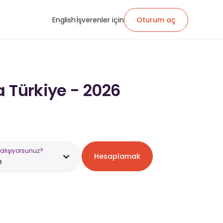
English
İşverenler için
Oturum aç
a Türkiye - 2026
alışıyorsunuz?
Hesaplamak
e