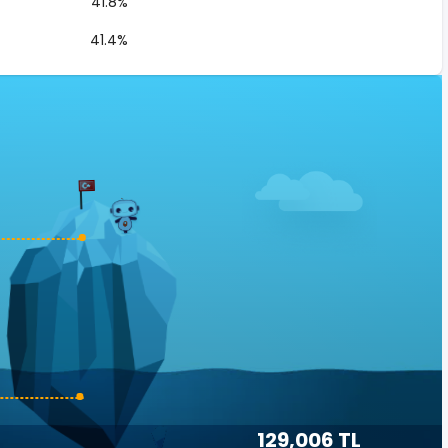
41.8%
41.4%
129,006 TL