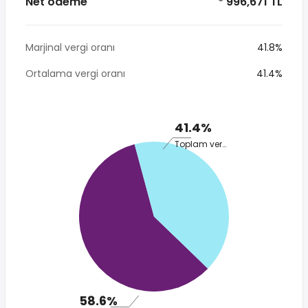
Net ödeme
* 996,671 TL
Marjinal vergi oranı
41.8%
Ortalama vergi oranı
41.4%
41.4%
Toplam vergi
58.6%