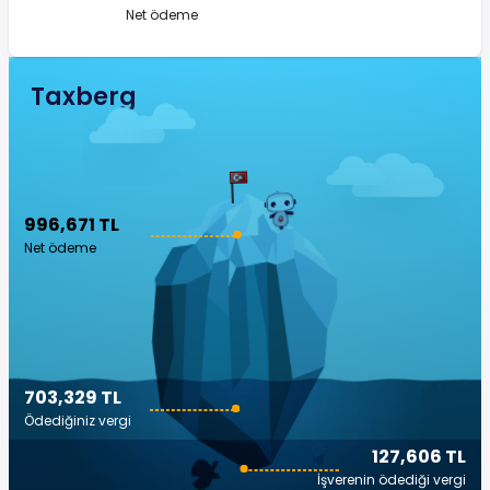
Net ödeme
Taxberg
996,671 TL
Net ödeme
703,329 TL
Ödediğiniz vergi
127,606 TL
İşverenin ödediği vergi