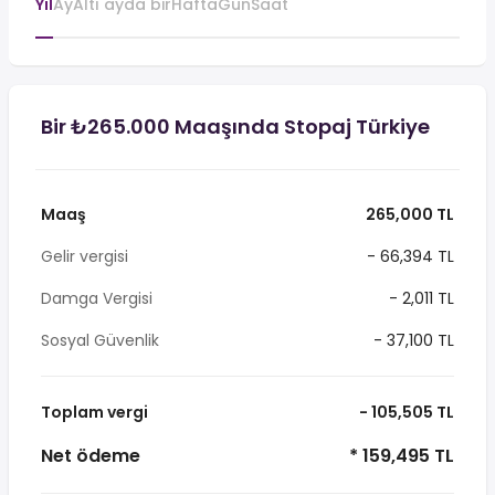
Yıl
Ay
Altı ayda bir
Hafta
Gün
Saat
Bir ₺265.000 Maaşında Stopaj Türkiye
Maaş
265,000 TL
Gelir vergisi
- 66,394 TL
Damga Vergisi
- 2,011 TL
Sosyal Güvenlik
- 37,100 TL
Toplam vergi
- 105,505 TL
Net ödeme
* 159,495 TL