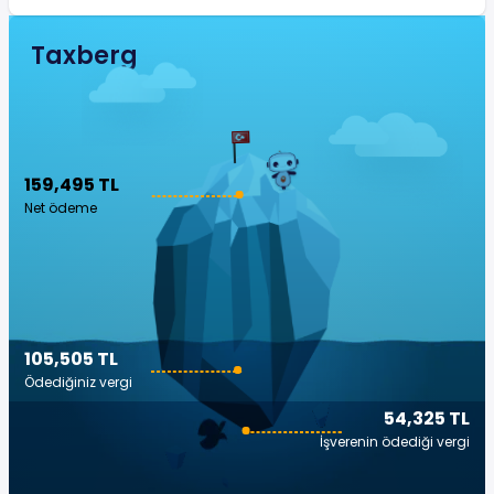
Taxberg
159,495 TL
Net ödeme
105,505 TL
Ödediğiniz vergi
54,325 TL
İşverenin ödediği vergi