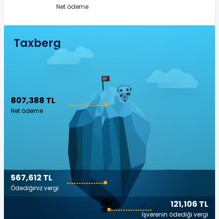
Net ödeme
Taxberg
807,388 TL
Net ödeme
567,612 TL
Ödediğiniz vergi
121,106 TL
İşverenin ödediği vergi