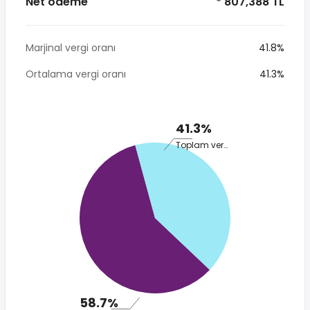
Net ödeme
* 807,388 TL
Marjinal vergi oranı
41.8%
Ortalama vergi oranı
41.3%
41.3%
Toplam vergi
58.7%