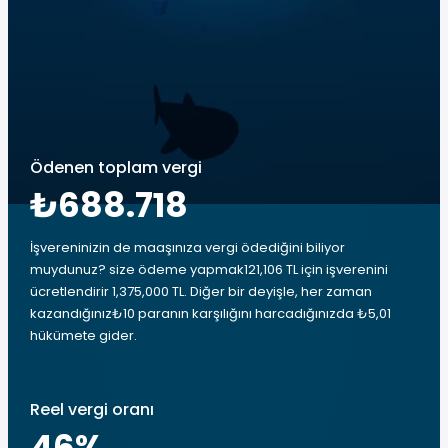
Ödenen toplam vergi
₺688.718
İşvereninizin de maaşınıza vergi ödediğini biliyor
muydunuz? size ödeme yapmak121,106 TL için işverenini
ücretlendirir 1,375,000 TL. Diğer bir deyişle, her zaman
kazandığınız₺10 paranın karşılığını harcadığınızda ₺5,01
hükümete gider.
Reel vergi oranı
46
%