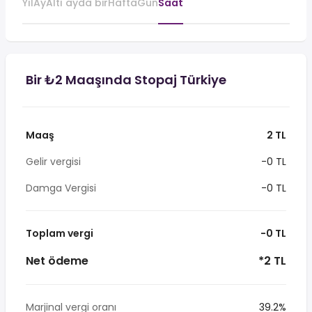
Yıl
Ay
Altı ayda bir
Hafta
Gün
Saat
Bir ₺2 Maaşında Stopaj Türkiye
Maaş
2 TL
Gelir vergisi
-0 TL
Damga Vergisi
-0 TL
Toplam vergi
-0 TL
Net ödeme
*2 TL
Marjinal vergi oranı
39.2%